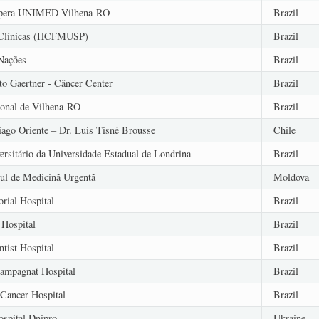
opera UNIMED Vilhena-RO
Brazil
 Clínicas (HCFMUSP)
Brazil
 Nações
Brazil
to Gaertner - Câncer Center
Brazil
ional de Vilhena-RO
Brazil
iago Oriente – Dr. Luis Tisné Brousse
Chile
ersitário da Universidade Estadual de Londrina
Brazil
ul de Medicină Urgentă
Moldova
rial Hospital
Brazil
 Hospital
Brazil
tist Hospital
Brazil
ampagnat Hospital
Brazil
Cancer Hospital
Brazil
spital Dnipro
Ukraine