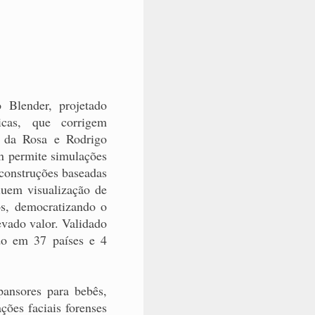
Blender, projetado
icas, que corrigem
n da Rosa e Rodrigo
on permite simulações
econstruções baseadas
luem visualização de
os, democratizando o
evado valor. Validado
ado em 37 países e 4
xpansores para bebês,
ções faciais forenses