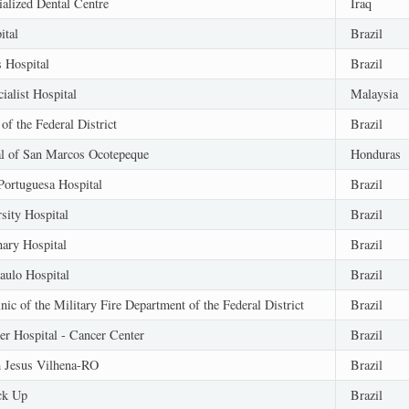
alized Dental Centre
Iraq
ital
Brazil
 Hospital
Brazil
ialist Hospital
Malaysia
of the Federal District
Brazil
al of San Marcos Ocotepeque
Honduras
Portuguesa Hospital
Brazil
sity Hospital
Brazil
ary Hospital
Brazil
ulo Hospital
Brazil
nic of the Military Fire Department of the Federal District
Brazil
er Hospital - Cancer Center
Brazil
 Jesus Vilhena-RO
Brazil
ck Up
Brazil