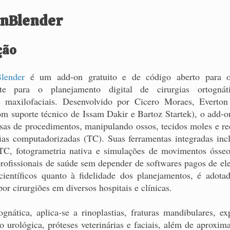
nBlender
ção
lender
é um add-on gratuito e de código aberto para o 
nte para o planejamento digital de cirurgias ortognát
s maxilofaciais. Desenvolvido por Cicero Moraes, Everto
om suporte técnico de Issam Dakir e Bartoz Startek), o add-
cisas de procedimentos, manipulando ossos, tecidos moles e r
as computadorizadas (TC). Suas ferramentas integradas inc
C, fotogrametria nativa e simulações de movimentos ósse
profissionais de saúde sem depender de softwares pagos de el
científicos quanto à fidelidade dos planejamentos, é adot
por cirurgiões em diversos hospitais e clínicas.
gnática, aplica-se a rinoplastias, fraturas mandibulares, e
 urológica, próteses veterinárias e faciais, além de aproxima