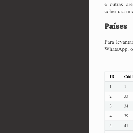
e outras ár
cobertura mid
Países
Para levanta
WhatsApp, ond
ID
Códi
1
1
2
33
3
34
4
39
5
41