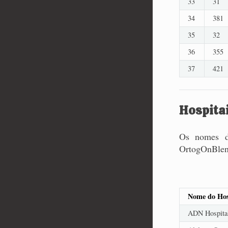
33
31
34
381
35
32
36
355
37
421
Hospitai
Os nomes do
OrtogOnBlen
Nome do Hosp
ADN Hospital