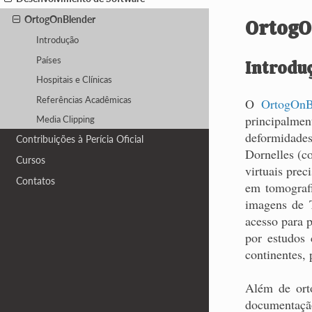
OrtogOnBlender
OrtogO
Introdução
Países
Introdu
Hospitais e Clínicas
Referências Acadêmicas
O
OrtogOnB
principalme
Media Clipping
deformidade
Contribuições à Perícia Oficial
Dornelles (c
Cursos
virtuais pre
Contatos
em tomografi
imagens de T
acesso para 
por estudos 
continentes, 
Além de orto
documentação