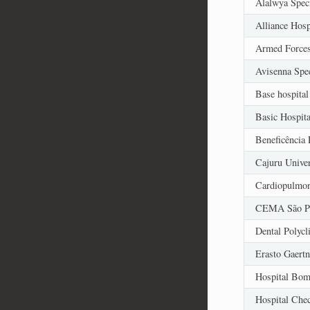
Alalwya Speci
Alliance Hosp
Armed Forces
Avisenna Spec
Base hospital 
Basic Hospit
Beneficência 
Cajuru Univer
Cardiopulmon
CEMA São Pa
Dental Polycli
Erasto Gaertn
Hospital Bom
Hospital Che